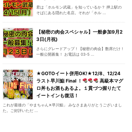
君は「ホルモン武蔵」を知っているか？ 押上駅の
そばにある隠れた名店。それが「ホル ...
【秘密の肉会スペシャル】一般参加9月2
3日(月祝)
さらにグレードアップ！【秘密の肉会】数席だけ！
一般公開募集！ お電話は 03-5 ...
★GOTOイート併用OK!★12/8、12/24
ラスト早川鮨 Final ！
高級本マグ
ロ丼もお酒もあるよ。１貫づつ握りたて
イートインも復活！
これが最後の「やまちゃん✕早川鮨」 みなさまありがとうございまし
た。ご好評いただ ...