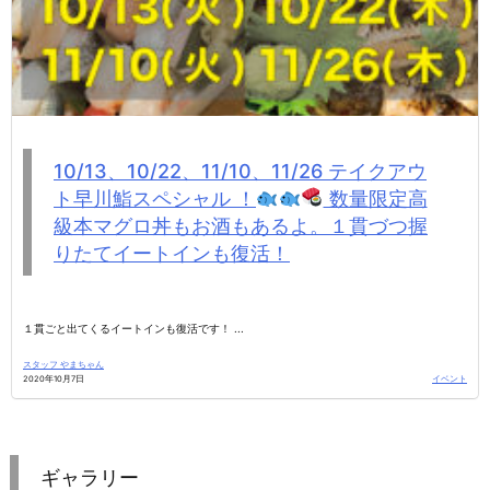
0/13、10/22、11/10、11/26 テイクアウ
9
早川鮨スペシャル ！
数量限定高
！
本マグロ丼もお酒もあるよ。１貫づつ握
る
たてイートインも復活！
活
てくるイートインも復活です！ ...
１貫ごと出て
まちゃん
スタッフ やま
7日
イベント
2020年9月13
ギャラリー