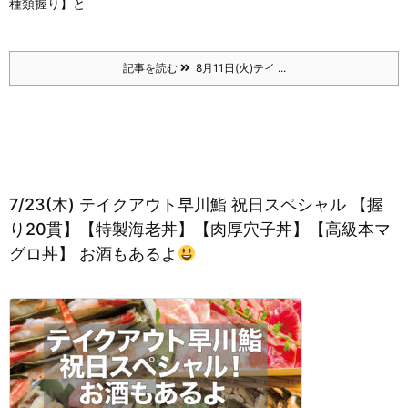
種類握り】と
記事を読む
8月11日(火)テイ ...
7/23(木) テイクアウト早川鮨 祝日スペシャル 【握
り20貫】【特製海老丼】【肉厚穴子丼】【高級本マ
グロ丼】 お酒もあるよ