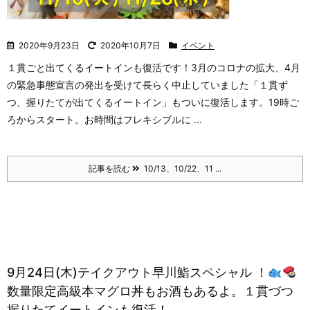
2020年9月23日
2020年10月7日
イベント
１貫ごと出てくるイートインも復活です！
3月のコロナの拡大、4月
の緊急事態宣言の発出を受けて長らく中止していました「１貫ず
つ、握りたてが出てくるイートイン」もついに復活します。
19時ご
ろからスタート。お時間はフレキシブルに ...
記事を読む
10/13、10/22、11 ...
9月24日(木)テイクアウト早川鮨スペシャル ！
数量限定高級本マグロ丼もお酒もあるよ。１貫づつ
握りたてイートインも復活！