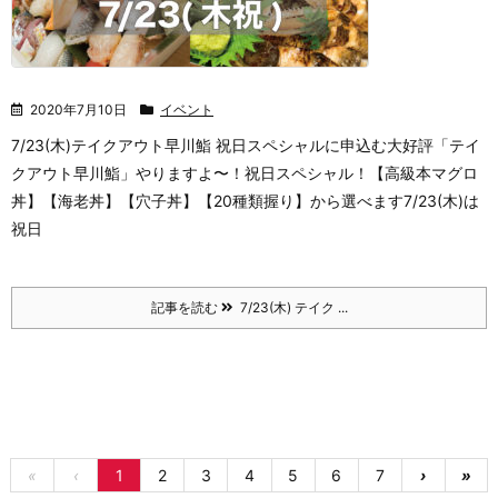
2020年7月10日
イベント
7/23(木)テイクアウト早川鮨 祝日スペシャルに申込む
大好評「テイ
クアウト早川鮨」やりますよ〜！祝日スペシャル！【高級本マグロ
丼】【海老丼】【穴子丼】【20種類握り】から選べます
7/23(木)は
祝日
記事を読む
7/23(木) テイク ...
«
‹
1
2
3
4
5
6
7
›
»