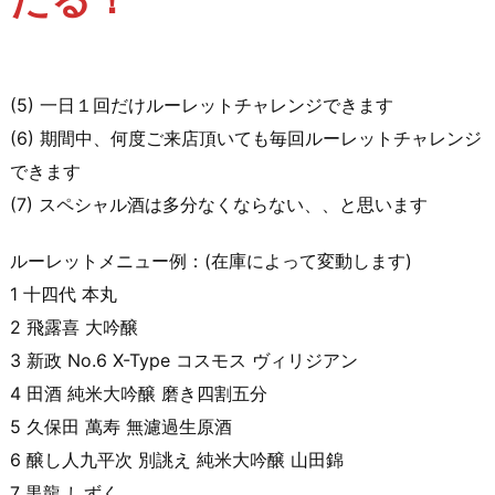
(5) 一日１回だけルーレットチャレンジできます
(6) 期間中、何度ご来店頂いても毎回ルーレットチャレンジ
できます
(7) スペシャル酒は多分なくならない、、と思います
ルーレットメニュー例：(在庫によって変動します)
1 十四代 本丸
2 飛露喜 大吟醸
3 新政 No.6 X-Type コスモス ヴィリジアン
4 田酒 純米大吟醸 磨き四割五分
5 久保田 萬寿 無濾過生原酒
6 醸し人九平次 別誂え 純米大吟醸 山田錦
7 黒龍 しずく