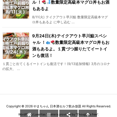
ル ！
数量限定高級本マグロ丼もお酒
もあるよ
8/11(火) テイクアウト早川鮨 数量限定高級本マグ
ロ丼もあるよ に申し込む ...
9月24日(木)テイクアウト早川鮨スペシ
ャル ！
数量限定高級本マグロ丼もお
酒もあるよ。１貫づつ握りたてイートイ
ンも復活！
１貫ごと出てくるイートインも復活です！(9/13追加情報) 3月のコロナ
の拡大、 ...
Copyright ©
2026
やまちゃん 日本酒セルフ飲み放題
All Rights Reserved.
WordPress Luxeritas Theme is provided by "
Thought is free
".