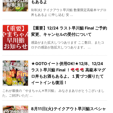
もあるよ
9/8(火) テイクアウト早川鮨 数量限定高級本マグロ
丼もあるよ に申し込む 安 ...
【重要】12/24 ラスト早川鮨 Final ご予約
変更、キャンセルの受付について
感染がまた拡大しつつあります ここ数日、またコ
ロナの感染が急拡大しつつあります。 ...
★GOTOイート併用OK!★12/8、12/24
ラスト早川鮨 Final ！
高級本マグ
ロ丼もお酒もあるよ。１貫づつ握りたて
イートインも復活！
これが最後の「やまちゃん✕早川鮨」 みなさまありがとうございまし
た。ご好評いただ ...
8月11日(火)テイクアウト早川鮨スペシャ