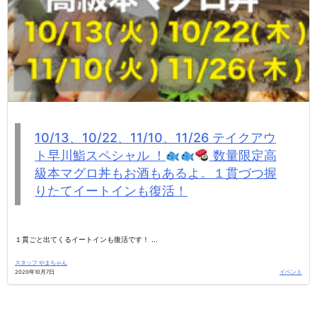
9月24日(木)テイクアウト早川鮨スペシャル
！
数量限定高級本マグロ丼もお酒もあ
るよ。１貫づつ握りたてイートインも復
活！
１貫ごと出てくるイートインも復活です！( ...
スタッフ やまちゃん
2020年9月13日
イベント