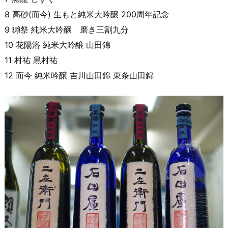
8 高砂(而今) 生もと純米大吟醸 200周年記念
9 獺祭 純米大吟醸 磨き三割九分
10 花陽浴 純米大吟醸 山田錦
11 村祐 黒村祐
12 而今 純米吟醸 吉川山田錦 東条山田錦